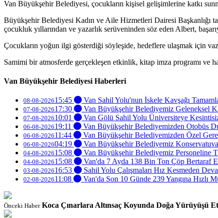
Van Büyükşehir Belediyesi, çocukların kişisel gelişimlerine katkı sunm
Büyükşehir Belediyesi Kadın ve Aile Hizmetleri Dairesi Başkanlığı ta
çocukluk yıllarından ve yazarlık serüveninden söz eden Albert, başarı
Çocukların yoğun ilgi gösterdiği söyleşide, hedeflere ulaşmak için vazg
Samimi bir atmosferde gerçekleşen etkinlik, kitap imza programı ve hat
Van Büyükşehir Belediyesi Haberleri
15:45
Van Sahil Yolu'nun İskele Kavşağı Tamaml
08-08-2026
17:30
Van Büyükşehir Belediyemiz Geleneksel Ki
07-08-2026
10:01
Van Gölü Sahil Yolu Üniversiteye Kesintisi
07-08-2026
19:11
Van Büyükşehir Belediyemizden Otobüs Dur
06-08-2026
11:44
Van Büyükşehir Belediyemizden Özel Gere
06-08-2026
04:19
Van Büyükşehir Belediyemiz Konservatuvarı
06-08-2026
15:08
Van Büyükşehir Belediyemiz Personeline T
04-08-2026
15:08
Van'da 7 Ayda 138 Bin Ton Çöp Bertaraf E
04-08-2026
16:53
Sahil Yolu Çalışmaları Hız Kesmeden Dev
03-08-2026
11:08
Van'da Son 10 Günde 239 Yangına Hızlı M
02-08-2026
Koca Çınarlara Altınsaç Koyunda Doğa Yürüyüşü Etk
Önceki Haber