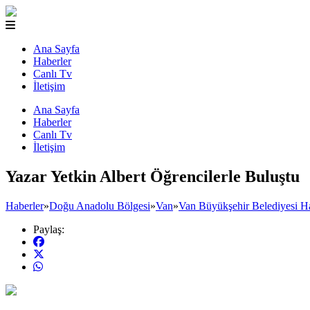
Ana Sayfa
Haberler
Canlı Tv
İletişim
Ana Sayfa
Haberler
Canlı Tv
İletişim
Yazar Yetkin Albert Öğrencilerle Buluştu
Haberler
»
Doğu Anadolu Bölgesi
»
Van
»
Van Büyükşehir Belediyesi Ha
Paylaş: