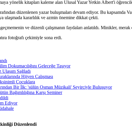
aya yönelik kitapları kaleme alan Ulusal Yazar Yetkin Albert'i öğrencil
rafından düzenlenen yazar buluşmaları devam ediyor. Bu kapsamda Vanlı 
ya ulaşmada kararlılık ve azmin önemine dikkat çekti.
eçmemenin ve düzenli çalışmanın faydaları anlatıldı. Minikler, merak ett
ıra fotoğrafı çekimiyle sona erdi.
andı
lim Dokumacılığını Geleceğe Taşıyor
z Ulaşım Sağladı
aklarında Hijyen Çalışması
ksinimli Çocuklara
ndan Bir İlk: 'sülün Osman Müzikali' Seyirciyle Buluşuyor
ütün Bağımlılığına Karşı Seminer
dildi
am Ediyor
üdahale
inliği Düzenlendi