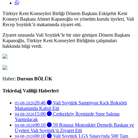
Türkiye Kent Konseyleri Birliği Dönem Başkanı Eskişehir Kent
Konseyi Başkanı Ahmet Kapanoğlu ve yönetim kurulu üyeleri, Vali
Recep Soytürk’ü makamında ziyaret etti.
Ziyaret sırasında Vali Soytürk’le bir süre görüşen Dönem Başkanı
Kapanoğlu, Türkiye Kent Konseyleri Birliğinin çalışmaları
hakkında bilgi verdi.
Haber:
Dursun BÖLÜK
Tekirdağ Valiliği Haberleri
20:46
Vali Soytürk Şampiyon Kıck Boksörü
05-08-2026
Makamında Kabul Etti
15:00
Çerkezköy İlçemizde Spor Salonu
04-08-2026
Yaptırılacak
00:10
59 Rotasız Motosiklet Derneği Başkan ve
04-08-2026
Üyeleri Vali Soytürk’ü Ziyaret Etti
00:10
Vali Soytürk LGS Sınavı'nda 500 Tam
04-08-2026