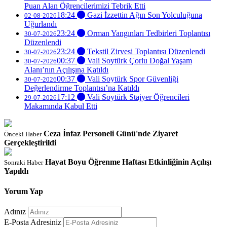
Puan Alan Öğrencilerimizi Tebrik Etti
18:24
Gazi İzzettin Ağın Son Yolculuğuna
02-08-2026
Uğurlandı
23:24
Orman Yangınları Tedbirleri Toplantısı
30-07-2026
Düzenlendi
23:24
Tekstil Zirvesi Toplantısı Düzenlendi
30-07-2026
00:37
Vali Soytürk Çorlu Doğal Yaşam
30-07-2026
Alanı’nın Açılışına Katıldı
00:37
Vali Soytürk Spor Güvenliği
30-07-2026
Değerlendirme Toplantısı’na Katıldı
17:12
Vali Soytürk Stajyer Öğrencileri
29-07-2026
Makamında Kabul Etti
Ceza İnfaz Personeli Günü'nde Ziyaret
Önceki Haber
Gerçekleştirildi
Hayat Boyu Öğrenme Haftası Etkinliğinin Açılışı
Sonraki Haber
Yapıldı
Yorum Yap
Adınız
E-Posta Adresiniz