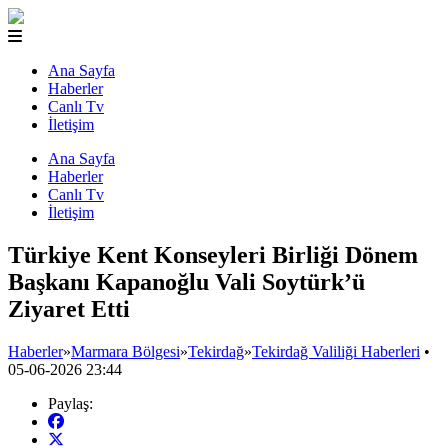
Ana Sayfa
Haberler
Canlı Tv
İletişim
Ana Sayfa
Haberler
Canlı Tv
İletişim
Türkiye Kent Konseyleri Birliği Dönem
Başkanı Kapanoğlu Vali Soytürk’ü
Ziyaret Etti
Haberler
»
Marmara Bölgesi
»
Tekirdağ
»
Tekirdağ Valiliği Haberleri
•
05-06-2026 23:44
Paylaş: